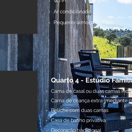
Wi-Fi
Ar condicionado
Pequeno-almoço incluído
Quarto 4 - Estúdio Famili
Cama de casal ou duas camas indiv
Cama de criança extra (mediante c
Beliche com duas camas
Casa de banho privativa
Decoração tradicional