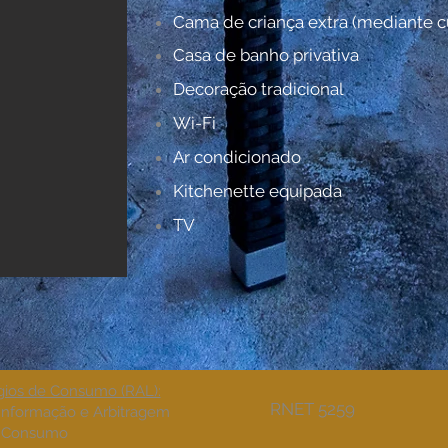
Cama de criança extra (mediante c
Casa de banho privativa
Decoração tradicional
Wi-Fi
Ar condicionado
Kitchenette equipada
TV
ígios de Consumo (RAL):
RNET 5259
 Informação e Arbitragem
e Consumo