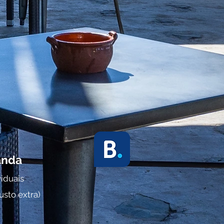
and
a
i
duais
usto extra)