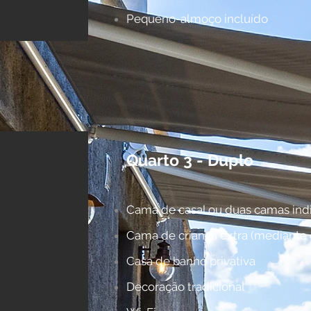
Pequeno-almoço incluído
Quarto 3 - Duplo
Cama de casal ou duas camas indi
Cama de criança extra (mediante 
Casa de banho privativa
Decoração tradicional