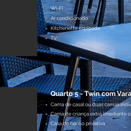
Wi-Fi
Ar condicionado
Kitchenette equipada
TV
Quarto 5 - Twin com Var
Cama de casal ou duas camas indiv
Cama de criança extra (mediante c
Casa de banho privativa