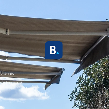
viduais
custo extra)