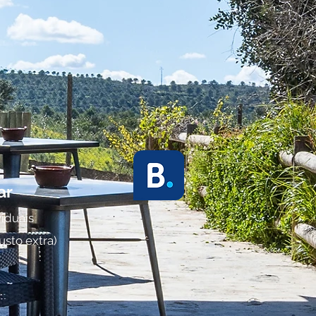
ar
iduais
usto extra)